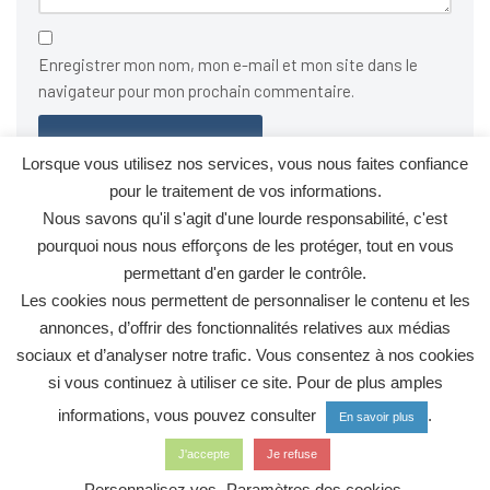
Enregistrer mon nom, mon e-mail et mon site dans le
navigateur pour mon prochain commentaire.
Lorsque vous utilisez nos services, vous nous faites confiance
pour le traitement de vos informations.
Ce site utilise Akismet pour réduire les indésirables.
En savoir
Nous savons qu'il s'agit d'une lourde responsabilité, c'est
plus sur la façon dont les données de vos commentaires sont
pourquoi nous nous efforçons de les protéger, tout en vous
traitées
.
permettant d'en garder le contrôle.
Les cookies nous permettent de personnaliser le contenu et les
annonces, d’offrir des fonctionnalités relatives aux médias
sociaux et d’analyser notre trafic. Vous consentez à nos cookies
si vous continuez à utiliser ce site. Pour de plus amples
informations, vous pouvez consulter
.
En savoir plus
Politique de confidentialité
Mentions légales
Contact
J'accepte
Je refuse
Les Acteurs du Développement Durable de Courbevoie - Tous
Personnalisez vos
Paramètres des cookies