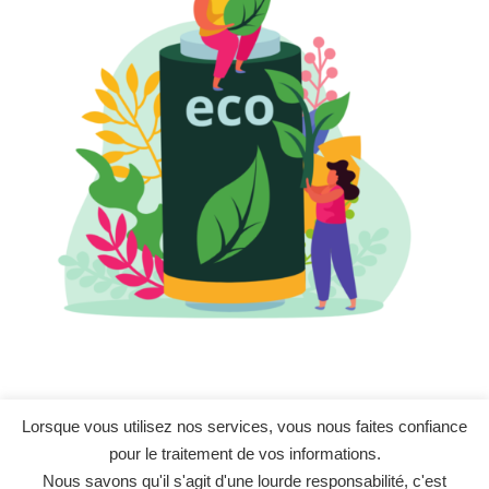
Nos membres
Lorsque vous utilisez nos services, vous nous faites confiance
pour le traitement de vos informations.
Nous savons qu'il s'agit d'une lourde responsabilité, c'est
Anne
,
Amélie
,
Amina
,
Armand
, Aude,
Céline
,