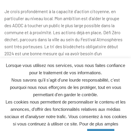
Je crois profondément à la capacité d’action citoyenne, en
particulier au niveau local. Mon ambition est d’aider le groupe
des ADDC à toucher un public le plus large possible dans la
commune et à proximité. Les actions déjà en place, Défi Zéro
déchet, parcours dans la ville au sein du Festival Atmosphères
sont très porteuses. Le tri des biodéchets obligatoire début
2024 est une bonne mesure qui va avoir besoin d’un
accompagnement de terrain important pour être efficace.
Lorsque vous utilisez nos services, vous nous faites confiance
J’espère pouvoir prendre part à cet accompagnement avec les
pour le traitement de vos informations.
ADDC.
Nous savons qu'il s'agit d'une lourde responsabilité, c'est
pourquoi nous nous efforçons de les protéger, tout en vous
Mantra/Devise :
permettant d'en garder le contrôle.
Les cookies nous permettent de personnaliser le contenu et les
annonces, d’offrir des fonctionnalités relatives aux médias
Espérer, c’est être heureux.
sociaux et d’analyser notre trafic. Vous consentez à nos cookies
Alain (1925)
si vous continuez à utiliser ce site. Pour de plus amples