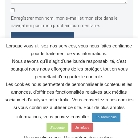
Enregistrer mon nom, mon e-mail et mon site dans le
navigateur pour mon prochain commentaire.
Lorsque vous utilisez nos services, vous nous faites confiance
pour le traitement de vos informations.
Ce site utilise Akismet pour réduire les indésirables.
En savoir
Nous savons qu'il s'agit d'une lourde responsabilité, c'est
plus sur la façon dont les données de vos commentaires sont
pourquoi nous nous efforçons de les protéger, tout en vous
traitées
.
permettant d'en garder le contrôle.
Les cookies nous permettent de personnaliser le contenu et les
annonces, d’offrir des fonctionnalités relatives aux médias
sociaux et d’analyser notre trafic. Vous consentez à nos cookies
si vous continuez à utiliser ce site. Pour de plus amples
informations, vous pouvez consulter
.
En savoir plus
Politique de confidentialité
Mentions légales
Contact
J'accepte
Je refuse
Les Acteurs du Développement Durable de Courbevoie - Tous
Personnalisez vos
Paramètres des cookies