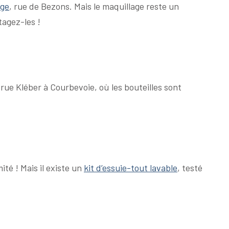
ige
, rue de Bezons. M
ais le maquillage reste un
agez-les !
1 rue Kléber à Courbevoie, où les bouteilles sont
ité ! Mais il existe un
kit d’essuie-tout lavable
, testé