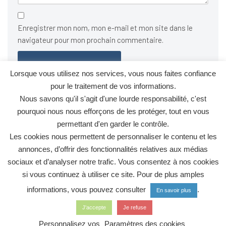
Enregistrer mon nom, mon e-mail et mon site dans le
navigateur pour mon prochain commentaire.
Lorsque vous utilisez nos services, vous nous faites confiance
pour le traitement de vos informations.
Ce site utilise Akismet pour réduire les indésirables.
En savoir
Nous savons qu'il s'agit d'une lourde responsabilité, c'est
plus sur la façon dont les données de vos commentaires sont
pourquoi nous nous efforçons de les protéger, tout en vous
traitées
.
permettant d'en garder le contrôle.
Les cookies nous permettent de personnaliser le contenu et les
annonces, d’offrir des fonctionnalités relatives aux médias
sociaux et d’analyser notre trafic. Vous consentez à nos cookies
si vous continuez à utiliser ce site. Pour de plus amples
informations, vous pouvez consulter
.
En savoir plus
Politique de confidentialité
Mentions légales
Contact
J'accepte
Je refuse
Les Acteurs du Développement Durable de Courbevoie - Tous
Personnalisez vos
Paramètres des cookies