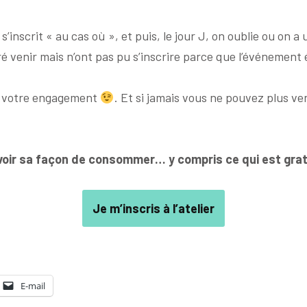
 s’inscrit « au cas où », et puis, le jour J, on oublie ou o
ré venir mais n’ont pas pu s’inscrire parce que l’événement 
er votre engagement
. Et si jamais vous ne pouvez plus ve
revoir sa façon de consommer… y compris ce qui est grat
Je m’inscris à l’atelier
E-mail