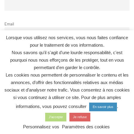
Email
Lorsque vous utilisez nos services, vous nous faites confiance
pour le traitement de vos informations.
Nous savons qu'il s'agit d'une lourde responsabilité, c'est
Recevoir la newsletter ADDC
pourquoi nous nous efforçons de les protéger, tout en vous
permettant d'en garder le contrôle.
Se pré-inscrire au défi Zéro Déchet 2025
Les cookies nous permettent de personnaliser le contenu et les
annonces, d’offrir des fonctionnalités relatives aux médias
sociaux et d’analyser notre trafic. Vous consentez à nos cookies
si vous continuez à utiliser ce site. Pour de plus amples
informations, vous pouvez consulter
.
En savoir plus
Politique de confidentialité
Mentions légales
Contact
J'accepte
Je refuse
Les Acteurs du Développement Durable de Courbevoie - Tous
Personnalisez vos
Paramètres des cookies
droits réservés